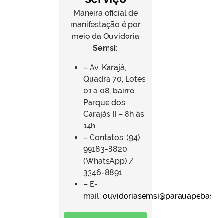
Maneira oficial de
manifestação é por
meio da Ouvidoria
Semsi:
– Av. Karajá,
Quadra 70, Lotes
01 a 08, bairro
Parque dos
Carajás II – 8h às
14h
– Contatos: (94)
99183-8820
(WhatsApp) /
3346-8891
– E-
mail:
ouvidoriasemsi@parauapebas.p