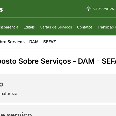
s
ALTO CONTRAST
ansparência
Editais
Cartas de Serviços
Contatos
Transição
bre Serviços – DAM – SEFAZ
osto Sobre Serviços - DAM - SE
o
 natureza.
te serviço