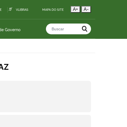
A+
A-
E
VLIBRAS
MAPA DO SITE
 de Governo
Buscar no portal
FAZ