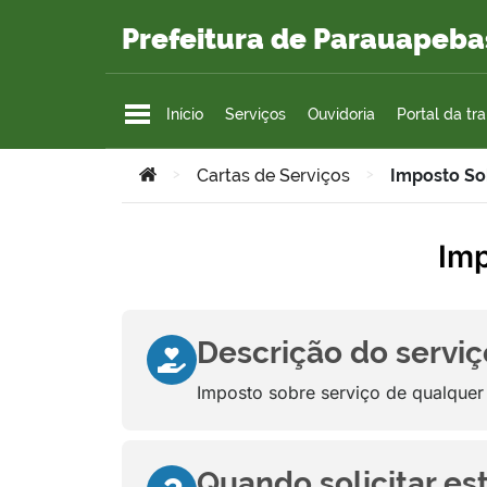
Ir para o conteúdo
Prefeitura de Parauapeba
Início
Serviços
Ouvidoria
Portal da tr
Você está aqui:
>
Cartas de Serviços
>
Imposto So
Imp
Descrição do serviç
Imposto sobre serviço de qualquer
Quando solicitar es