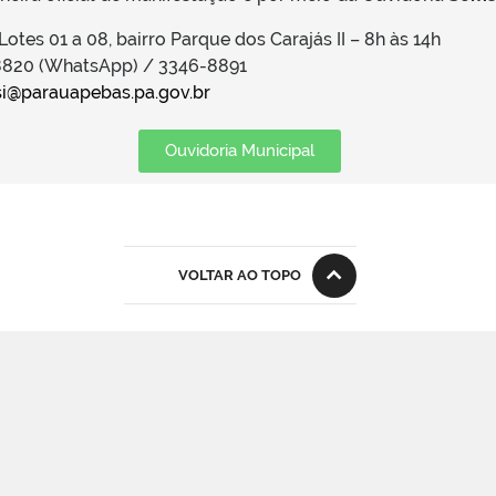
 Lotes 01 a 08, bairro Parque dos Carajás II – 8h às 14h
-8820 (WhatsApp) / 3346-8891
i@parauapebas.pa.gov.br
Ouvidoria Municipal
VOLTAR AO TOPO