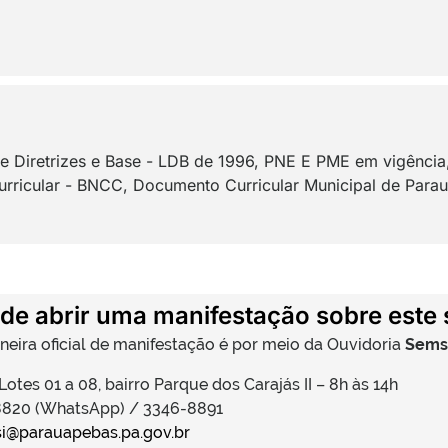
 de Diretrizes e Base - LDB de 1996, PNE E PME em vigên
ricular - BNCC, Documento Curricular Municipal de Para
de abrir uma manifestação sobre este 
neira oficial de manifestação é por meio da Ouvidoria
Semsi
 Lotes 01 a 08, bairro Parque dos Carajás II – 8h às 14h
-8820 (WhatsApp) / 3346-8891
i@parauapebas.pa.gov.br