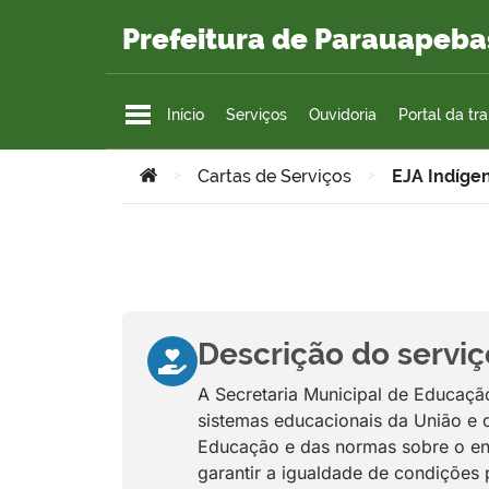
Ir para o conteúdo
Prefeitura de Parauapeba
Início
Serviços
Ouvidoria
Portal da tr
Você está aqui:
>
Cartas de Serviços
>
EJA Indíge
Descrição do serviç
A Secretaria Municipal de Educaçã
sistemas educacionais da União e 
Educação e das normas sobre o ens
garantir a igualdade de condições