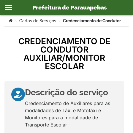
Prefeitura de Parauapebas
Ir para o conteúdo
Você está aqui:
Cartas de Serviços
Credenciamento de Condutor Auxiliar/Monitor Escolar – DMTT
>
>
CREDENCIAMENTO DE
CONDUTOR
o portal
AUXILIAR/MONITOR
ESCOLAR
Descrição do serviço
Credenciamento de Auxiliares para as
modalidades de Táxi e Mototáxi e
Monitores para a modalidade de
Transporte Escolar