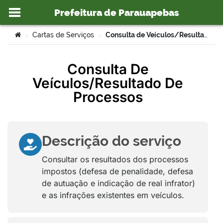
Prefeitura de Parauapebas
Ir para o conteúdo
Você está aqui:
Cartas de Serviços
Consulta de Veículos/Resultado de Processos – DMTT
>
>
Consulta De
Veículos/Resultado De
o portal
Processos
Descrição do serviço
Consultar os resultados dos processos
impostos (defesa de penalidade, defesa
de autuação e indicação de real infrator)
e as infrações existentes em veículos.