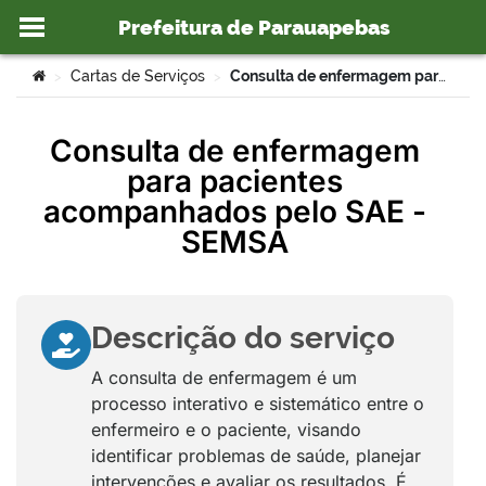
Prefeitura de Parauapebas
Ir para o conteúdo
Você está aqui:
Cartas de Serviços
Consulta de enfermagem para pacientes acompanhados pelo SAE – SEMSA
>
>
Consulta de enfermagem
para pacientes
o portal
acompanhados pelo SAE -
SEMSA
Descrição do serviço
A consulta de enfermagem é um
processo interativo e sistemático entre o
enfermeiro e o paciente, visando
identificar problemas de saúde, planejar
intervenções e avaliar os resultados. É