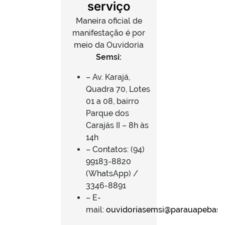
serviço
Maneira oficial de
manifestação é por
meio da Ouvidoria
Semsi:
– Av. Karajá,
Quadra 70, Lotes
01 a 08, bairro
Parque dos
Carajás II – 8h às
14h
– Contatos: (94)
99183-8820
(WhatsApp) /
3346-8891
– E-
mail:
ouvidoriasemsi@parauapebas.p