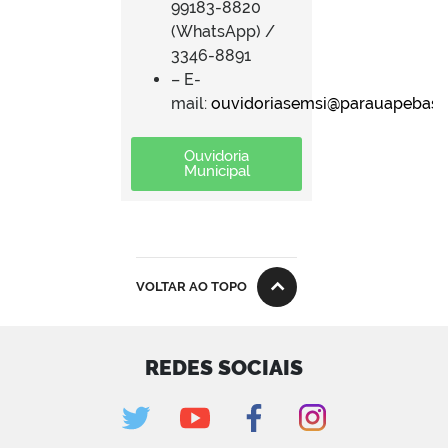
99183-8820
(WhatsApp) /
3346-8891
– E-
mail:
ouvidoriasemsi@parauapebas.p
Ouvidoria
Municipal
VOLTAR AO TOPO
REDES SOCIAIS