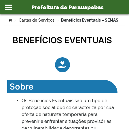
Prefeitura de Parauapebas
Ir para o conteúdo
Você está aqui:
Cartas de Serviços
Benefícios Eventuais – SEMAS
>
>
BENEFÍCIOS EVENTUAIS
o portal
Sobre
Os Benefícios Eventuais são um tipo de
proteção social que se caracteriza por sua
oferta de natureza temporária para
prevenir e enfrentar situações provisórias
de vulnerabilidade decorrentes ou