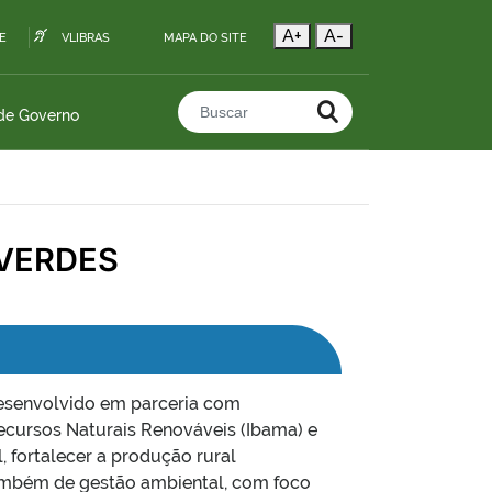
A+
A-
E
VLIBRAS
MAPA DO SITE
 de Governo
Buscar no portal
 VERDES
esenvolvido em parceria com
 Recursos Naturais Renováveis (Ibama) e
 fortalecer a produção rural
também de gestão ambiental, com foco