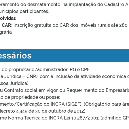
toramento do desmatamento, na implantação do Cadastro Am
icípios participantes.
olvidas
– CAR:
inscrição gratuita do CAR dos imóveis rurais até 280 
grária
ssários
 do proprietário/administrador: RG e CPF;
a Jurídica – CNPJ, com a inclusão da atividade econômica c
ssoa Jurídica);
ou Contrato social em vigor, ou Requerimento do Empresário
 de propriedade ou posse;
amento/Certificação do INCRA (SIGEF); (Obrigatório para á
ecreto 4.449 de 30 de outubro de 2012);
orme Norma Técnica do INCRA Lei 10.267/2001; (admitido G