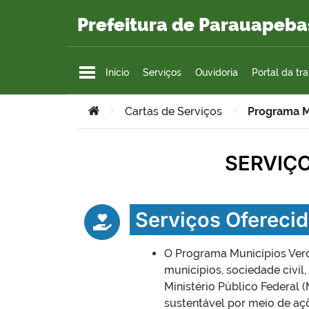
Ir para o conteúdo
Prefeitura de Parauapeba
Início
Serviços
Ouvidoria
Portal da tr
Você está aqui:
>
Cartas de Serviços
>
Programa M
SERVIÇ
Serviços Ofereci
O Programa Municípios Ver
municípios, sociedade civil,
Ministério Público Federal
sustentável por meio de aç