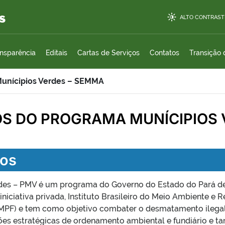
s
ALTO CONTRAST
ansparência
Editais
Cartas de Serviços
Contatos
Transição
unícipios Verdes – SEMMA
OS DO PROGRAMA MUNÍCIPIOS
dos
des – PMV é um programa do Governo do Estado do Pará d
 iniciativa privada, Instituto Brasileiro do Meio Ambiente e
 (MPF) e tem como objetivo combater o desmatamento ilegal,
ões estratégicas de ordenamento ambiental e fundiário e 