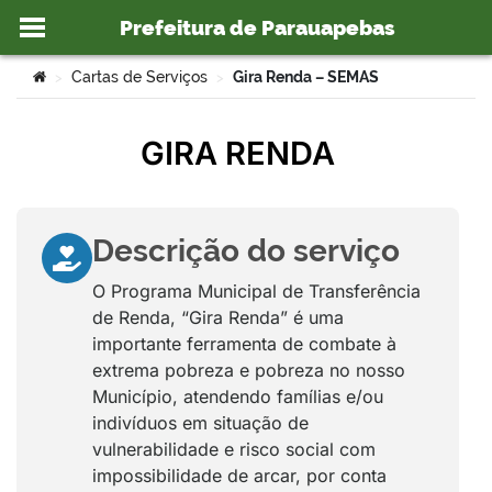
Prefeitura de Parauapebas
Ir para o conteúdo
Você está aqui:
Cartas de Serviços
Gira Renda – SEMAS
>
>
GIRA RENDA
o portal
Descrição do serviço
O Programa Municipal de Transferência
de Renda, “Gira Renda” é uma
importante ferramenta de combate à
extrema pobreza e pobreza no nosso
Município, atendendo famílias e/ou
indivíduos em situação de
vulnerabilidade e risco social com
impossibilidade de arcar, por conta