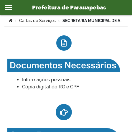
Prefeitura de Parauapebas
Ir para o conteúdo
Você está aqui:
Cartas de Serviços
SECRETARIA MUNICIPAL DE ADMINISTRAÇÃO – SEMAD
>
>
o portal
Documentos Necessários
Informações pessoais
Cópia digital do RG e CPF