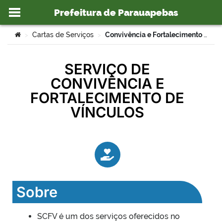
Prefeitura de Parauapebas
Ir para o conteúdo
Você está aqui:
Cartas de Serviços
Convivência e Fortalecimento de Vínculos – SEMAS
>
>
SERVIÇO DE
CONVIVÊNCIA E
o portal
FORTALECIMENTO DE
VÍNCULOS
Sobre
SCFV é um dos serviços oferecidos no