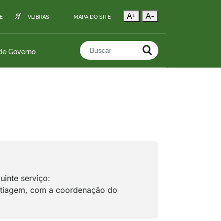
A+
A-
E
VLIBRAS
MAPA DO SITE
 de Governo
Buscar no portal
inte serviço:
extiagem, com a coordenação do