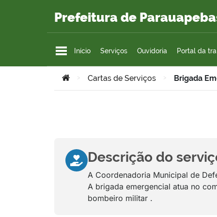
Ir para o conteúdo
Prefeitura de Parauapeba
Início
Serviços
Ouvidoria
Portal da tr
Você está aqui:
>
Cartas de Serviços
>
Brigada Em
Descrição do serviç
A Coordenadoria Municipal de Defe
A brigada emergencial atua no co
bombeiro militar .