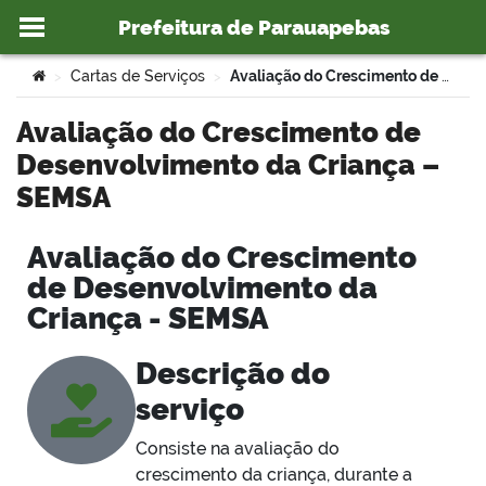
Prefeitura de Parauapebas
Ir para o conteúdo
Você está aqui:
Cartas de Serviços
Avaliação do Crescimento de Desenvolvimento da Criança – SEMSA
>
>
Avaliação do Crescimento de
Desenvolvimento da Criança –
o portal
SEMSA
Avaliação do Crescimento
de Desenvolvimento da
Criança - SEMSA
Descrição do
serviço
Consiste na avaliação do
crescimento da criança, durante a