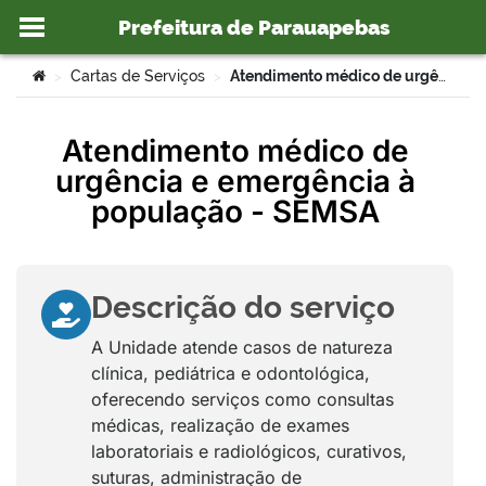
Prefeitura de Parauapebas
Ir para o conteúdo
Você está aqui:
Cartas de Serviços
Atendimento médico de urgência e emergência à população – SEMSA
>
>
Atendimento médico de
urgência e emergência à
o portal
população - SEMSA
Descrição do serviço
A Unidade atende casos de natureza
clínica, pediátrica e odontológica,
oferecendo serviços como consultas
médicas, realização de exames
laboratoriais e radiológicos, curativos,
suturas, administração de