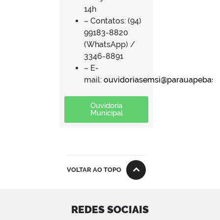
14h
– Contatos: (94)
99183-8820
(WhatsApp) /
3346-8891
– E-
mail:
ouvidoriasemsi@parauapebas.p
Ouvidoria
Municipal
VOLTAR AO TOPO
REDES SOCIAIS