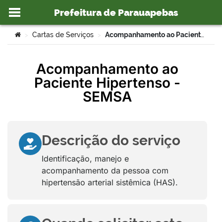
Prefeitura de Parauapebas
Ir para o conteúdo
Você está aqui:
Cartas de Serviços
Acompanhamento ao Paciente Hipertenso – SEMSA
>
>
Acompanhamento ao
Paciente Hipertenso -
o portal
SEMSA
Descrição do serviço
Identificação, manejo e
acompanhamento da pessoa com
hipertensão arterial sistêmica (HAS).