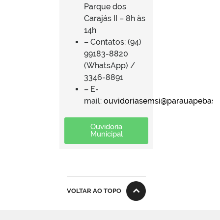
Parque dos
Carajás II – 8h às
14h
– Contatos: (94)
99183-8820
(WhatsApp) /
3346-8891
– E-
mail:
ouvidoriasemsi@parauapebas.p
Ouvidoria
Municipal
VOLTAR AO TOPO