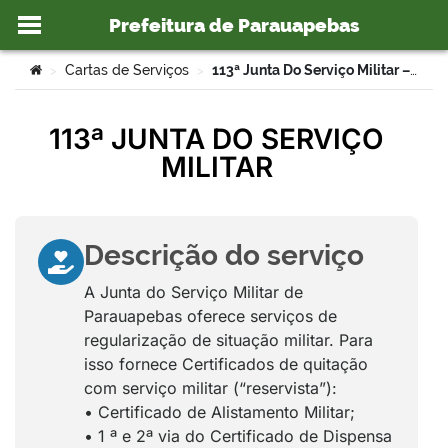
Prefeitura de Parauapebas
Ir para o conteúdo
Você está aqui:
Cartas de Serviços
113ª Junta Do Serviço Militar – SAC
>
>
113ª JUNTA DO SERVIÇO
MILITAR
o portal
Descrição do serviço
A Junta do Serviço Militar de
Parauapebas oferece serviços de
regularização de situação militar. Para
isso fornece Certificados de quitação
com serviço militar (“reservista”):
• Certificado de Alistamento Militar;
• 1 ª e 2ª via do Certificado de Dispensa