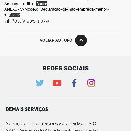
Anexos-II-e-III-1
Baixar
ANEXO-IV-Modelo_Declaracao-de-nao-emprega-menor-
1
Baixar
Post Views:
1.079
VOLTAR AO TOPO
REDES SOCIAIS
DEMAIS SERVIÇOS
Serviço de informações ao cidadão – SIC
SAC – Serviço de Atendimento ao Cidadão