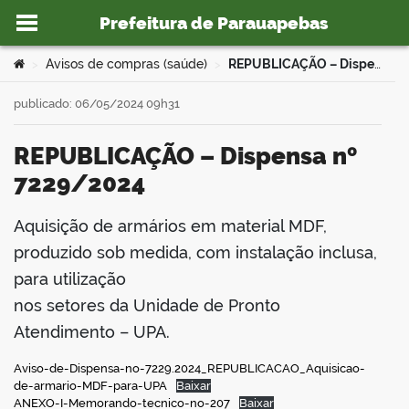
Prefeitura de Parauapebas
Ir para o conteúdo
Você está aqui:
Avisos de compras (saúde)
REPUBLICAÇÃO – Dispensa nº 7229/2024
>
>
publicado: 06/05/2024 09h31
REPUBLICAÇÃO – Dispensa nº
o portal
7229/2024
Aquisição de armários em material MDF,
book
produzido sob medida, com instalação inclusa,
para utilização
nos setores da Unidade de Pronto
er
Atendimento – UPA.
din
Aviso-de-Dispensa-no-7229.2024_REPUBLICACAO_Aquisicao-
de-armario-MDF-para-UPA
Baixar
ANEXO-I-Memorando-tecnico-no-207
Baixar