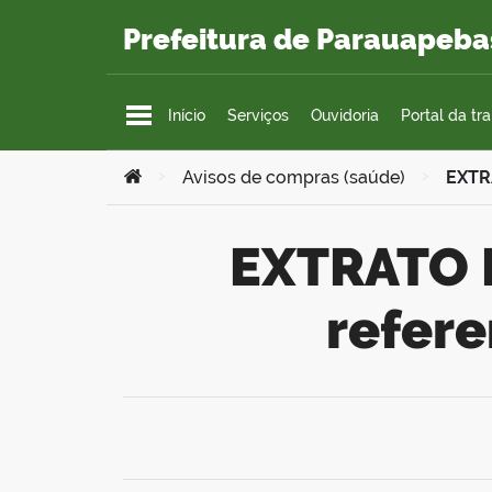
Ir para o conteúdo
Prefeitura de Parauapeba
Início
Serviços
Ouvidoria
Portal da tr
Você está aqui:
>
Avisos de compras (saúde)
>
EXTR
EXTRATO DE DISPENSA DE LICITAÇÃO –
refer