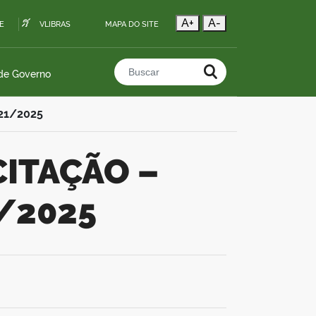
A+
A-
E
VLIBRAS
MAPA DO SITE
 de Governo
Buscar no portal
021/2025
1/2025