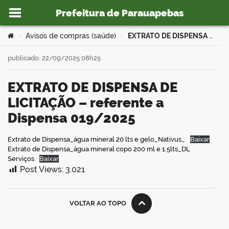
Prefeitura de Parauapebas
Ir para o conteúdo
Você está aqui:
Avisos de compras (saúde)
EXTRATO DE DISPENSA DE LICITAÇÃO – referente a Dispensa 019/2025
>
>
publicado: 22/09/2025 08h25
EXTRATO DE DISPENSA DE
o portal
LICITAÇÃO – referente a
Dispensa 019/2025
Extrato de Dispensa_água mineral 20 lts e gelo_Nativus_
Baixar
Extrato de Dispensa_água mineral copo 200 ml e 1.5lts_DL
book
Serviços
Baixar
Post Views:
3.021
er
VOLTAR AO TOPO
din