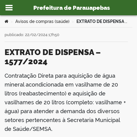
Prefeitura de Parauapebas
Ir para o conteúdo
Você está aqui:
Avisos de compras (saúde)
EXTRATO DE DISPENSA – 1577/2024
>
>
publicado: 22/02/2024 17h50
EXTRATO DE DISPENSA –
o portal
1577/2024
Contratação Direta para aquisição de água
book
mineral acondicionada em vasilhame de 20
litros (reabastecimento) e aquisição de
vasilhames de 20 litros (completo: vasilhame +
er
água) para atender a demanda dos diversos
setores pertencentes à Secretaria Municipal
din
de Saúde/SEMSA.