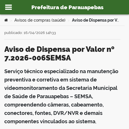
Prefeitura de Parauapebas
Ir para o conteúdo
Você está aqui:
Avisos de compras (saúde)
Aviso de Dispensa por Valor nº 7.2026-006SEMSA
>
>
publicado: 16/04/2026 14h33
Aviso de Dispensa por Valor nº
o portal
7.2026-006SEMSA
Serviço técnico especializado na manutenção
book
preventiva e corretiva em sistema de
videomonitoramento da Secretaria Municipal
de Saúde de Parauapebas – SEMSA,
er
compreendendo câmeras, cabeamento,
conectores, fontes, DVR/NVR e demais
din
componentes vinculados ao sistema
,