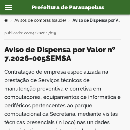
Prefeitura de Parauapebas
Ir para o conteúdo
Você está aqui:
Avisos de compras (saúde)
Aviso de Dispensa por Valor nº 7.2026-005SEMSA
>
>
publicado: 22/04/2026 17h15
Aviso de Dispensa por Valor nº
o portal
7.2026-005SEMSA
Contratação de empresa especializada na
book
prestação de Serviços técnicos de
manutenção preventiva e corretiva em
computadores, equipamentos de informática e
er
periféricos pertencentes ao parque
computacional da Secretaria, mediante visitas
din
técnicas presenciais (in loco) nas unidades