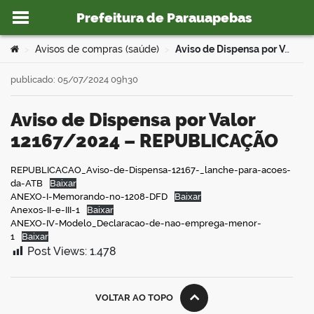
Prefeitura de Parauapebas
Ir para o conteúdo
Você está aqui:
Avisos de compras (saúde)
Aviso de Dispensa por Valor 12167/2024 – REPUBLICAÇÃO
>
>
publicado: 05/07/2024 09h30
Aviso de Dispensa por Valor
o portal
12167/2024 – REPUBLICAÇÃO
REPUBLICACAO_Aviso-de-Dispensa-12167-_lanche-para-acoes-
da-ATB
Baixar
book
ANEXO-I-Memorando-no-1208-DFD
Baixar
Anexos-II-e-III-1
Baixar
ANEXO-IV-Modelo_Declaracao-de-nao-emprega-menor-
er
1
Baixar
Post Views:
1.478
din
VOLTAR AO TOPO