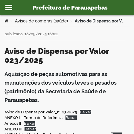
Prefeitura de Parauapebas
Ir para o conteúdo
Você está aqui:
Avisos de compras (saúde)
Aviso de Dispensa por Valor 023/2025
>
>
publicado: 18/09/2025 16h22
Aviso de Dispensa por Valor
o portal
023/2025
Aquisição de peças automotivas para as
book
manutenções dos veículos leves e pesados
(patrimônio) da Secretaria de Saúde de
Parauapebas.
er
Aviso de Dispensa por Valor_nº 23-2025
Baixar
ANEXO I – Termo de Referência
Baixar
din
Anexos II
Baixar
ANEXO III
Baixar