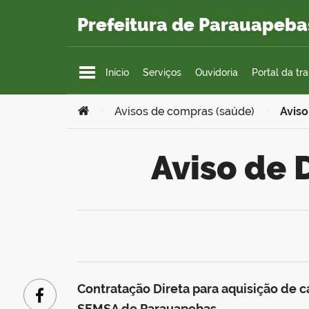
Ir para o conteúdo
Prefeitura de Parauapeba
Início
Serviços
Ouvidoria
Portal da tr
Você está aqui:
>
Avisos de compras (saúde)
>
Aviso
Aviso de
Contratação Direta para aquisição de c
Facebook
SEMSA de Parauapebas
.