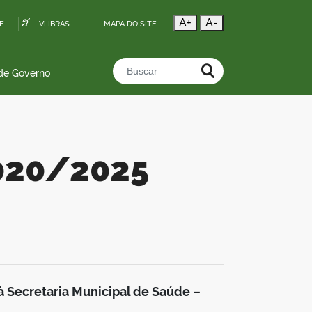
A+
A-
E
VLIBRAS
MAPA DO SITE
 de Governo
Buscar no portal
 020/2025
à Secretaria Municipal de Saúde –