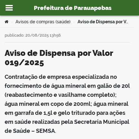
Prefeitura de Parauapebas
Ir para o conteúdo
Você está aqui:
Avisos de compras (saúde)
Aviso de Dispensa por Valor 019/2025
>
>
publicado: 20/08/2025 13h56
Aviso de Dispensa por Valor
o portal
019/2025
Contratação de empresa especializada no
book
fornecimento de água mineral em galão de 20l
(reabastecimento e vasilhame completo);
água mineral em copo de 200ml; água mineral
er
em garrafa de 1,5l e gelo triturado para ações
em saúde realizadas pela Secretaria Municipal
din
de Saúde – SEMSA
.